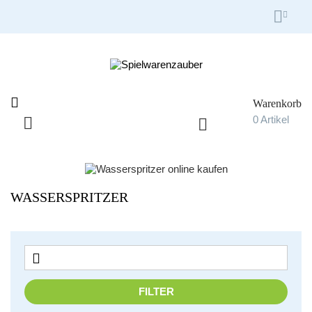


Warenkorb

0
Artikel

Umschalten
☰
der
Navigation
WASSERSPRITZER

FILTER