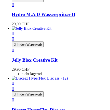

Hydro M.A.D Wasserspritzer II
29,90 CHF



In den Warenkorb

Jelly Blox Creative Kit
29,90 CHF
nicht lagernd



In den Warenkorb

Disceez HyperFlex Disc ass....