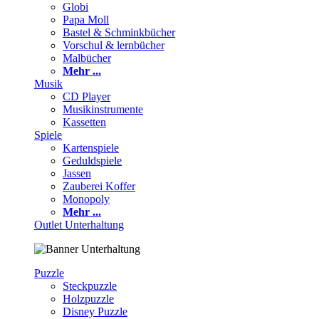
Globi
Papa Moll
Bastel & Schminkbücher
Vorschul & lernbücher
Malbücher
Mehr ...
Musik
CD Player
Musikinstrumente
Kassetten
Spiele
Kartenspiele
Geduldspiele
Jassen
Zauberei Koffer
Monopoly
Mehr ...
Outlet Unterhaltung
Puzzle
Steckpuzzle
Holzpuzzle
Disney Puzzle