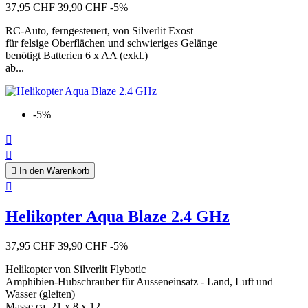
37,95 CHF
39,90 CHF
-5%
RC-Auto, ferngesteuert, von Silverlit Exost
für felsige Oberflächen und schwieriges Gelänge
benötigt Batterien 6 x AA (exkl.)
ab...
-5%



In den Warenkorb

Helikopter Aqua Blaze 2.4 GHz
37,95 CHF
39,90 CHF
-5%
Helikopter von Silverlit Flybotic
Amphibien-Hubschrauber für Ausseneinsatz - Land, Luft und
Wasser (gleiten)
Masse ca. 21 x 8 x 12...