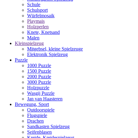
Schule
Schulsport
Würfelmosaik
Playmais
Holzperlen
Knete, Knetsand
Malen
Kleinspielzeug
Mitgebsel, kleine Spielzeuge
Elektronik Spielzeug
Puzzle
1000 Puzzle
1500 Puzzle
2000 Puzzle
3000 Puzzle
Holzpuzzle
Wasgij Puzzle
Jan van Haasteren
Bewegung, Sport
Outdoorspiele
Flugspiele
Drachen
Sandkasten Spielzeug
Seifenblasen
Kreide, Kreidespielzeug