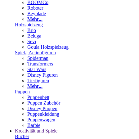
BOOMCo
Roboter
Beyblade
Mehr...
Holzspielzeug
Brio
Beluga
Sevi
Goula Holzspielzeug
Spiel-, Actionfiguren
Spiderman
Transformers
Star Wars
Disney Figuren
Tierfiguren
Mehr...
Puppen
Puppenbett
Puppen Zubehör
Disney Puppen
Puppenkleidung
Puppenwagen
Barbie
Kreativität und Spiele
Bücher