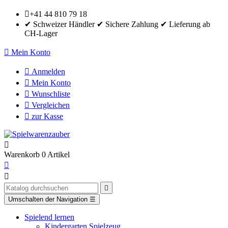

+41 44 810 79 18
✔ Schweizer Händler ✔ Sichere Zahlung ✔ Lieferung ab
CH-Lager

Mein Konto

Anmelden

Mein Konto

Wunschliste

Vergleichen

zur Kasse

Warenkorb
0
Artikel



Umschalten der Navigation
☰
Spielend lernen
Kindergarten Spielzeug