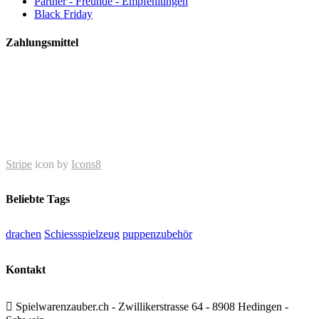
Partner - Freunde - Empfehlungen
Black Friday
Zahlungsmittel
Stripe
icon by
Icons8
Beliebte Tags
drachen
Schiessspielzeug
puppenzubehör
Kontakt

Spielwarenzauber.ch - Zwillikerstrasse 64 - 8908 Hedingen -