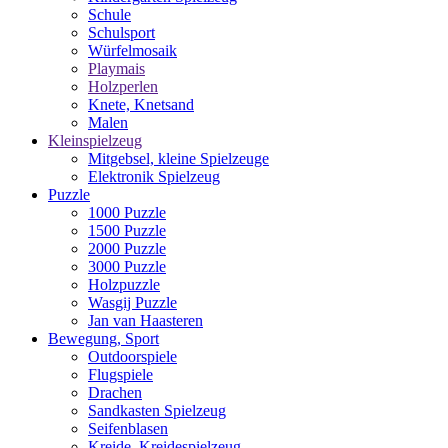
Schule
Schulsport
Würfelmosaik
Playmais
Holzperlen
Knete, Knetsand
Malen
Kleinspielzeug
Mitgebsel, kleine Spielzeuge
Elektronik Spielzeug
Puzzle
1000 Puzzle
1500 Puzzle
2000 Puzzle
3000 Puzzle
Holzpuzzle
Wasgij Puzzle
Jan van Haasteren
Bewegung, Sport
Outdoorspiele
Flugspiele
Drachen
Sandkasten Spielzeug
Seifenblasen
Kreide, Kreidespielzeug