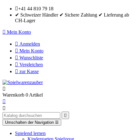

+41 44 810 79 18
✔ Schweizer Händler ✔ Sichere Zahlung ✔ Lieferung ab
CH-Lager

Mein Konto

Anmelden

Mein Konto

Wunschliste

Vergleichen

zur Kasse

Warenkorb
0
Artikel



Umschalten der Navigation
☰
Spielend lernen
Kindergarten Spielzeug