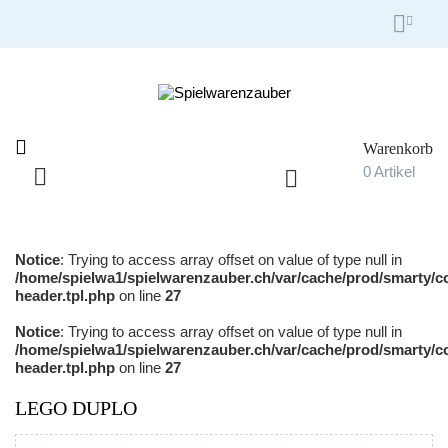


Warenkorb

0
Artikel

Umschalten
☰
der
Navigation
Notice
: Trying to access array offset on value of type null in
/home/spielwa1/spielwarenzauber.ch/var/cache/prod/smarty/c
header.tpl.php
on line
27
Notice
: Trying to access array offset on value of type null in
/home/spielwa1/spielwarenzauber.ch/var/cache/prod/smarty/c
header.tpl.php
on line
27
LEGO DUPLO