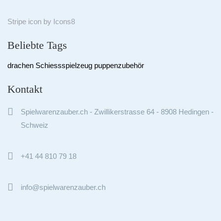
Stripe
icon by
Icons8
Beliebte Tags
drachen
Schiessspielzeug
puppenzubehör
Kontakt

Spielwarenzauber.ch - Zwillikerstrasse 64 - 8908 Hedingen -
Schweiz

+41 44 810 79 18

info@spielwarenzauber.ch