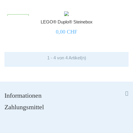



nicht lagernd
LEGO® Duplo® Steinebox
0,00 CHF
1 - 4 von 4 Artikel(n)


Informationen
Zahlungsmittel