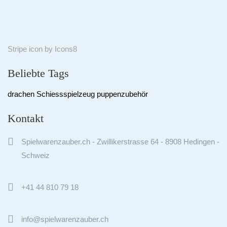
Stripe
icon by
Icons8
Beliebte Tags
drachen
Schiessspielzeug
puppenzubehör
Kontakt

Spielwarenzauber.ch - Zwillikerstrasse 64 - 8908 Hedingen -
Schweiz

+41 44 810 79 18

info@spielwarenzauber.ch