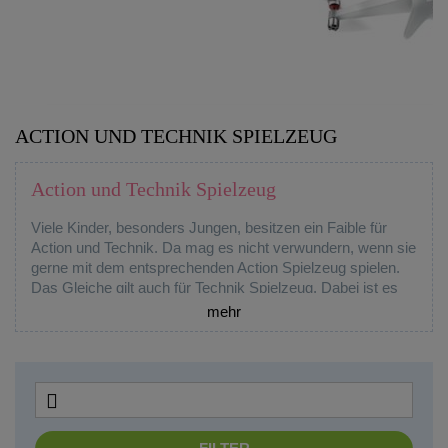
ACTION UND TECHNIK SPIELZEUG
Action und Technik Spielzeug
Viele Kinder, besonders Jungen, besitzen ein Faible für
Action und Technik. Da mag es nicht verwundern, wenn sie
gerne mit dem entsprechenden Action Spielzeug spielen.
Das Gleiche gilt auch für Technik Spielzeug. Dabei ist es
gleichgültig, ob es zum Beispiel um Waffen, Drohnen oder
mehr
Roboter geht. Auch ein Detektiv Set ist sehr spannend und
beliebt. Wer auf der Suche nach passendem Spielzeug für
Jungen ist, kann sich für RC Spielwaren, Nerf oder
Beyblade entscheiden. Die Abenteurer werden diese Art

der Kurzweil sehr zu schätzen wissen und können sich je
nach Spiel damit die Zeit alleine vertreiben oder
gemeinsam mit Freunden. Oft erweist es sich in der Praxis