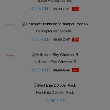
Exost Aquacross 360
37,95 CHF
39,90 CHF
-5%



-5%
Helikopter fernbedient...
47,45 CHF
49,90 CHF
-5%



-5%
Helikopter Sky Cheetah IR
37,95 CHF
39,90 CHF
-5%



Nerf Elite 2.0 50er Pack
12,90 CHF