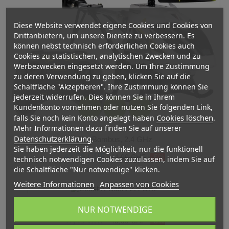
Diese Website verwendet eigene Cookies und Cookies von
Drittanbietern, um unsere Dienste zu verbessern. Es
können nebst technisch erforderlichen Cookies auch
Cookies zu statistischen, analytischen Zwecken und zu
Werbezwecken eingesetzt werden. Um Ihre Zustimmung
zu deren Verwendung zu geben, klicken Sie auf die
Schaltfläche "Akzeptieren". Ihre Zustimmung können Sie
jederzeit widerrufen. Dies können Sie in Ihrem
Kundenkonto vornehmen oder nutzen Sie folgenden Link,



Cookies löschen
falls Sie noch kein Konto angelegt haben
.
Mehr Informationen dazu finden Sie auf unserer
Datenschutzerklärung
.
Sky Bombus, 2.4 GHz
Sie haben jederzeit die Möglichkeit, nur die funktionell
42,70 CHF
44,90 CHF
-5%
technisch notwendigen Cookies zuzulassen, indem Sie auf
die Schaltfläche "Nur notwendige" klicken.



Weitere Informationen
Anpassen von Cookies
-5%
Exost X-Bash, 2.4 GHz
NUR NOTWENDIGE
47,45 CHF
49,90 CHF
-5%