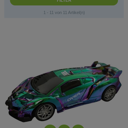
FILTER
auch als sinnvoll, wenn die Eltern hier und da Spieltipps
geben, um den Nachwuchs entsprechend zu inspirieren.
1 - 11 von 11 Artikel(n)
Vielleicht spielen sie auch einfach mal eine Runde mit und
machen ihren Kindern damit eine große Freude.
Piraten, Forscher und Krieger
Kinder vertreiben sich nicht nur gerne die Zeit mit
spannendem Spielzeug, sie schlüpfen auch gerne in
andere Rollen. Die Rolle der Piraten, Forscher und Krieger
sind dabei besonders beliebt. Mit den Plastikwaffen können
sie sich im Spiel beweisen. Zur Verfügung stehen
diesbezüglich diverse Sets wie zum Beispiel jenes,
welches Maske und Degen umfasst. Das Ninja Schwert
übt ebenfalls eine große Faszination auf Jungen aus,
ebenso das klassische Ritterschwert. Wer mag, kann sich
auch für das Piratenset entscheiden und dieses als
originelle Geschenkidee wählen.
Action und Gemeinschaft
Wer seinem schon etwas grösseren Kind ein
Gemeinschaftsspiel schenken möchte, ist zum Beispiel mit