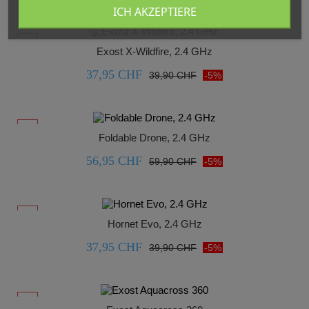



ICH AKZEPTIERE
-5%
Exost X-Wildfire, 2.4 GHz
37,95 CHF
39,90 CHF
-5%



-5%
Foldable Drone, 2.4 GHz
56,95 CHF
59,90 CHF
-5%



-5%
Hornet Evo, 2.4 GHz
37,95 CHF
39,90 CHF
-5%



-5%