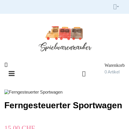


Warenkorb

0
Artikel

Umschalten
☰
der
Navigation
Ferngesteuerter Sportwagen
15,00 CHF