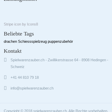
Stripe
icon by
Icons8
Beliebte Tags
drachen
Schiessspielzeug
puppenzubehör
Kontakt

Spielwarenzauber.ch - Zwillikerstrasse 64 - 8908 Hedingen -
Schweiz

+41 44 810 79 18

info@spielwarenzauber.ch
Copyright © 2018 spielwarenzauber.ch. Alle Rechte vorbehalten.