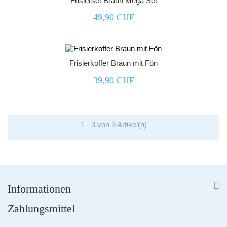
Frisierset Braun Mega Set
49,90 CHF



Frisierkoffer Braun mit Fön
39,90 CHF
1 - 3 von 3 Artikel(n)


Informationen
Zahlungsmittel