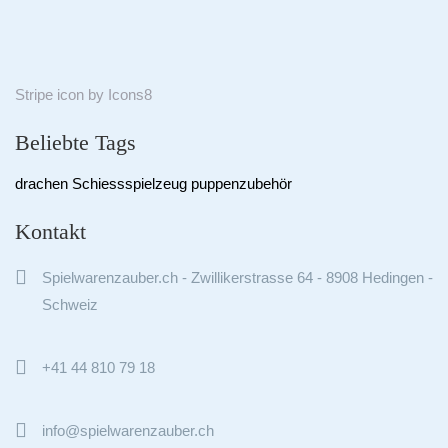
Stripe
icon by
Icons8
Beliebte Tags
drachen
Schiessspielzeug
puppenzubehör
Kontakt

Spielwarenzauber.ch - Zwillikerstrasse 64 - 8908 Hedingen -
Schweiz

+41 44 810 79 18

info@spielwarenzauber.ch