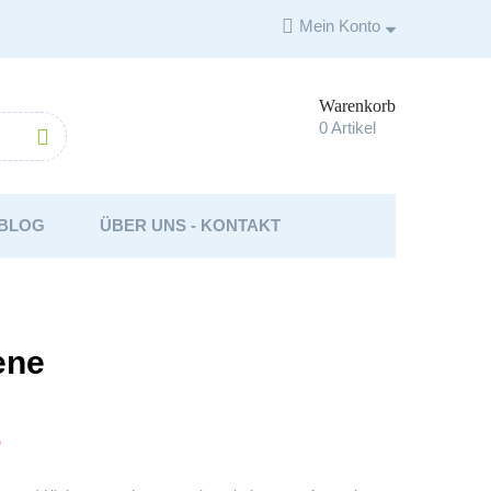

Mein Konto
Warenkorb

0
Artikel

BLOG
ÜBER UNS - KONTAKT
ene
F