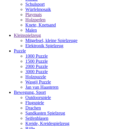
Schulsport
Würfelmosaik
Playmais
Holzperlen
Knete, Knetsand
Malen
Kleinspielzeug
Mitgebsel, kleine Spielzeuge
Elektronik Spielzeug
Puzzle
1000 Puzzle
1500 Puzzle
2000 Puzzle
3000 Puzzle
Holzpuzzle
Wasgij Puzzle
Jan van Haasteren
Bewegung, Sport
Outdoorspiele
Flugspiele
Drachen
Sandkasten Spielzeug
Seifenblasen
Kreide, Kreidespielzeug
Bälle