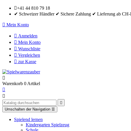

+41 44 810 79 18
✔ Schweizer Händler ✔ Sichere Zahlung ✔ Lieferung ab CH-

Mein Konto

Anmelden

Mein Konto

Wunschliste

Vergleichen

zur Kasse

Warenkorb
0
Artikel



Umschalten der Navigation
☰
Spielend lernen
Kindergarten Spielzeug
Schule