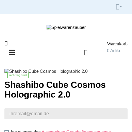


Warenkorb

0
Artikel

Umschalten
☰
der
Navigation
nicht lagernd
Shashibo Cube Cosmos
Holographic 2.0
Ich stimme den
Allgemeinen Geschäftsbedingungen