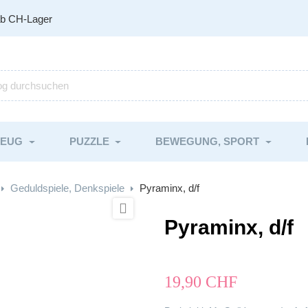
ab CH-Lager
ZEUG
PUZZLE
BEWEGUNG, SPORT
Geduldspiele, Denkspiele
Pyraminx, d/f

Pyraminx, d/f
19,90 CHF