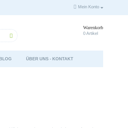

Mein Konto
Warenkorb

0
Artikel

BLOG
ÜBER UNS - KONTAKT