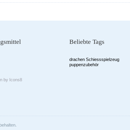
gsmittel
Beliebte Tags
drachen
Schiessspielzeug
puppenzubehör
on by
Icons8
behalten.