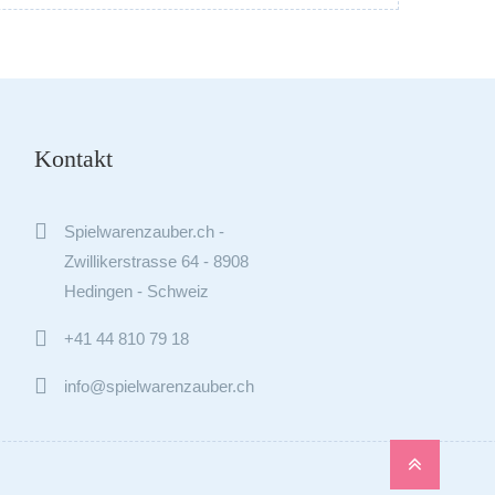
Kontakt

Spielwarenzauber.ch -
Zwillikerstrasse 64 - 8908
Hedingen - Schweiz

+41 44 810 79 18

info@spielwarenzauber.ch