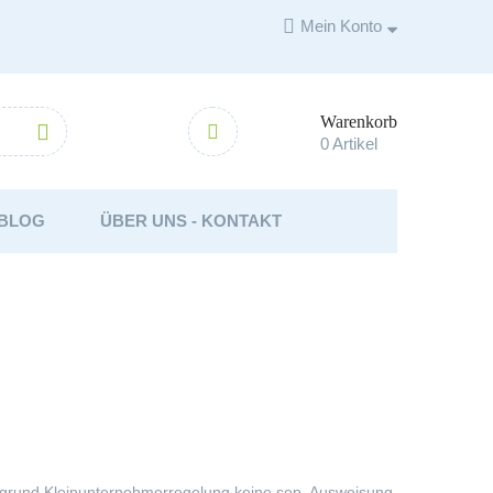

Mein Konto
Warenkorb



0
Artikel
BLOG
ÜBER UNS - KONTAKT
Aufgrund Kleinunternehmerregelung keine sep. Ausweisung