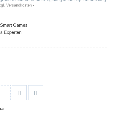
zgl. Versandkosten
el Smart Games
is Experten


bar