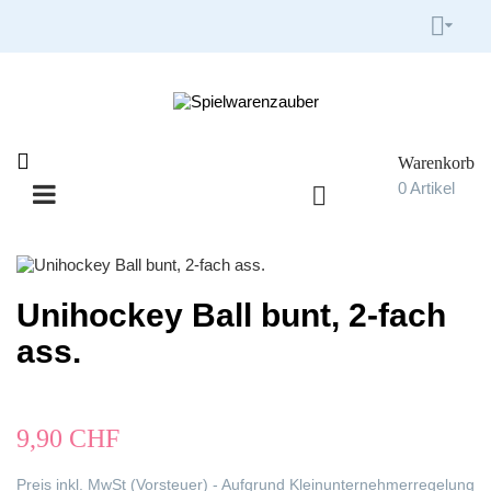


Warenkorb

0
Artikel

Umschalten
☰
der
Navigation
Unihockey Ball bunt, 2-fach
ass.
9,90 CHF
Preis inkl. MwSt (Vorsteuer) - Aufgrund Kleinunternehmerregelung