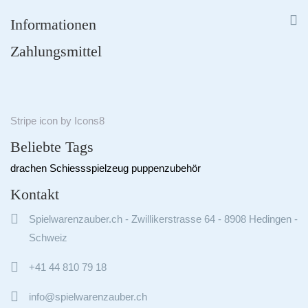


Informationen
Zahlungsmittel
Stripe
icon by
Icons8
Beliebte Tags
drachen
Schiessspielzeug
puppenzubehör
Kontakt

Spielwarenzauber.ch - Zwillikerstrasse 64 - 8908 Hedingen -
Schweiz

+41 44 810 79 18

info@spielwarenzauber.ch