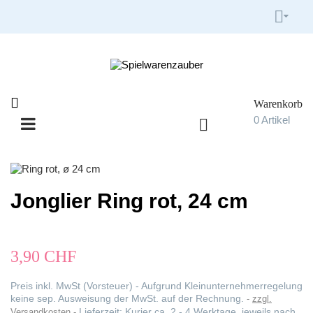


Warenkorb

0
Artikel

Umschalten
☰
der
Navigation
Jonglier Ring rot, 24 cm
3,90 CHF
Preis inkl. MwSt (Vorsteuer) - Aufgrund Kleinunternehmerregelung
keine sep. Ausweisung der MwSt. auf der Rechnung.
zzgl.
Lieferzeit: Kurier ca. 2 - 4 Werktage, jeweils nach
Versandkosten