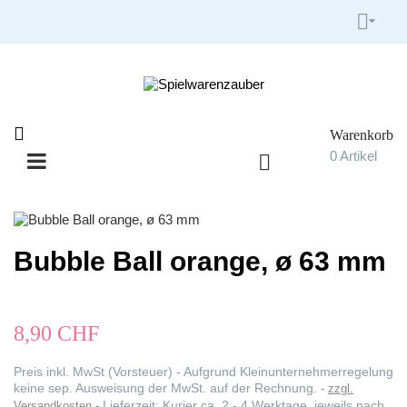


Warenkorb

0
Artikel

Umschalten
☰
der
Navigation
Bubble Ball orange, ø 63 mm
8,90 CHF
Preis inkl. MwSt (Vorsteuer) - Aufgrund Kleinunternehmerregelung
keine sep. Ausweisung der MwSt. auf der Rechnung.
zzgl.
Lieferzeit: Kurier ca. 2 - 4 Werktage, jeweils nach
Versandkosten