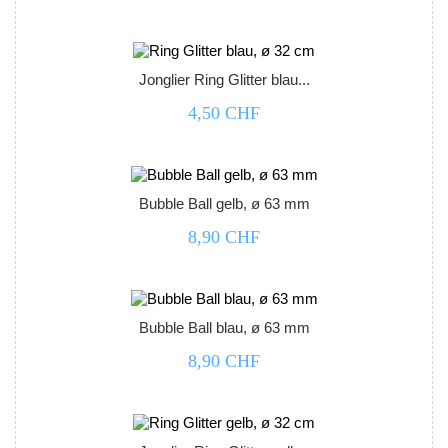



Jonglier Ring Glitter blau...
4,50 CHF



Bubble Ball gelb, ø 63 mm
8,90 CHF



Bubble Ball blau, ø 63 mm
8,90 CHF


