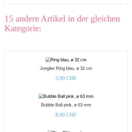
15 andere Artikel in der gleichen
Kategorie:



Jonglier Ring blau, ø 32 cm
3,90 CHF



Bubble Ball pink, ø 63 mm
8,90 CHF


