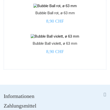
Bubble Ball rot, ø 63 mm
8,90 CHF



Bubble Ball violett, ø 63 mm
8,90 CHF


Informationen
Zahlungsmittel