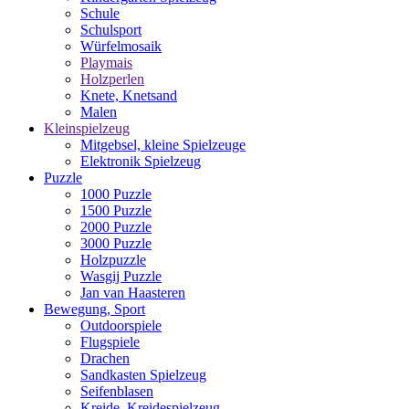
Schule
Schulsport
Würfelmosaik
Playmais
Holzperlen
Knete, Knetsand
Malen
Kleinspielzeug
Mitgebsel, kleine Spielzeuge
Elektronik Spielzeug
Puzzle
1000 Puzzle
1500 Puzzle
2000 Puzzle
3000 Puzzle
Holzpuzzle
Wasgij Puzzle
Jan van Haasteren
Bewegung, Sport
Outdoorspiele
Flugspiele
Drachen
Sandkasten Spielzeug
Seifenblasen
Kreide, Kreidespielzeug