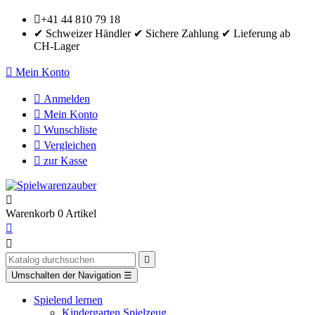

+41 44 810 79 18
✔ Schweizer Händler ✔ Sichere Zahlung ✔ Lieferung ab
CH-Lager

Mein Konto

Anmelden

Mein Konto

Wunschliste

Vergleichen

zur Kasse

Warenkorb
0
Artikel



Umschalten der Navigation
☰
Spielend lernen
Kindergarten Spielzeug