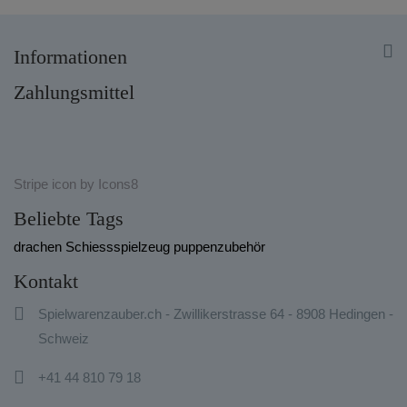


Informationen
Zahlungsmittel
Stripe
icon by
Icons8
Beliebte Tags
drachen
Schiessspielzeug
puppenzubehör
Kontakt

Spielwarenzauber.ch - Zwillikerstrasse 64 - 8908 Hedingen -
Schweiz

+41 44 810 79 18