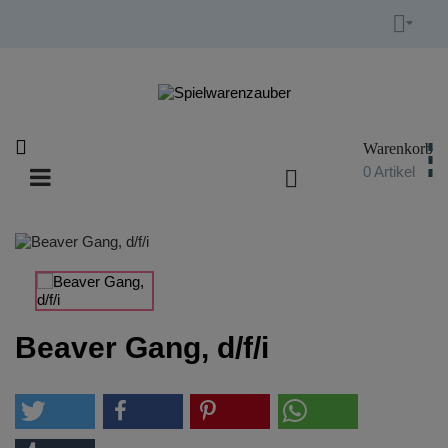


Warenkorb

0
Artikel

Umschalten
☰
der
Navigation
Beaver Gang, d/f/i