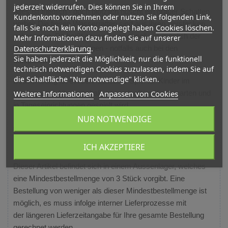
jederzeit widerrufen. Dies können Sie in Ihrem
Alles ist friedlich - doch plötzlich huscht ein grauer Schatten
Kundenkonto vornehmen oder nutzen Sie folgenden Link,
vorbei: Die fiesen Wasserratten sind aus ihren Verstecken
Cookies löschen
falls Sie noch kein Konto angelegt haben
.
gekommen. Da heißt es, sich so schnell wie möglich der
Mehr Informationen dazu finden Sie auf unserer
Datenschutzerklärung
.
Wasserratten zu entledigen - notfalls auch bei den
Sie haben jederzeit die Möglichkeit, nur die funktionell
Mitspielern.
technisch notwendigen Cookies zuzulassen, indem Sie auf
die Schaltfläche "Nur notwendige" klicken.
Beaver Gang ist ein sehr beliebtes Spiel für Kinder im
Weitere Informationen
Anpassen von Cookies
Kindergarten Alter, weshalb es auch oft im Kindergarten und
in Tageseinrichtungen gespielt wird.
NUR NOTWENDIGE
Altersempfehlung ab 6 Jahren.
ICH AKZEPTIERE
Lieferinformation
:
Dieser Artikel befindet sich in einem Aussenlager, welches
eine Mindestbestellmenge von 3 Stück vorgibt. Eine
Bestellung von weniger als dieser Mindestbestellmenge ist
möglich, es muss infolge interner Lieferprozesse mit
der
längeren
Lieferzeitangabe für Ihre gesamte Bestellung
gerechnet werden.