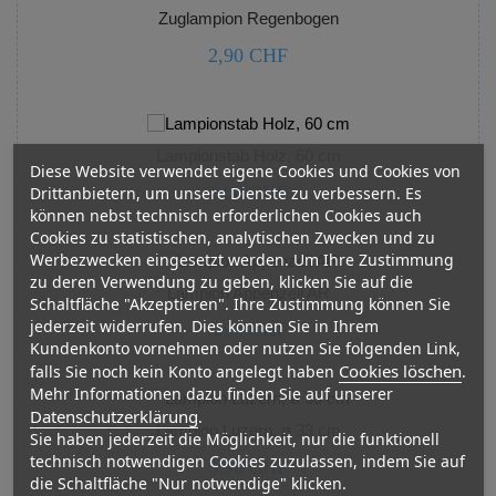
Zuglampion Regenbogen
2,90 CHF



Lampionstab Holz, 60 cm
Diese Website verwendet eigene Cookies und Cookies von
1,00 CHF
Drittanbietern, um unsere Dienste zu verbessern. Es
können nebst technisch erforderlichen Cookies auch



Cookies zu statistischen, analytischen Zwecken und zu
Werbezwecken eingesetzt werden. Um Ihre Zustimmung
zu deren Verwendung zu geben, klicken Sie auf die
Lampion Appenzell AR
Schaltfläche "Akzeptieren". Ihre Zustimmung können Sie
jederzeit widerrufen. Dies können Sie in Ihrem
5,90 CHF
Kundenkonto vornehmen oder nutzen Sie folgenden Link,



Cookies löschen
falls Sie noch kein Konto angelegt haben
.
Mehr Informationen dazu finden Sie auf unserer
Datenschutzerklärung
.
Lampion Luzern, ø 33 cm
Sie haben jederzeit die Möglichkeit, nur die funktionell
technisch notwendigen Cookies zuzulassen, indem Sie auf
5,90 CHF
die Schaltfläche "Nur notwendige" klicken.