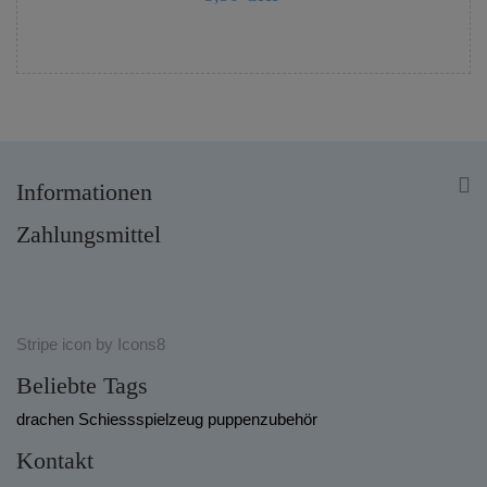


Informationen
Zahlungsmittel
Stripe
icon by
Icons8
Beliebte Tags
drachen
Schiessspielzeug
puppenzubehör
Kontakt