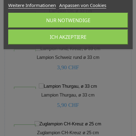



Weitere Informationen
Anpassen von Cookies
nicht lagernd
NUR NOTWENDIGE
Lampion Uri, ø 33 cm
5,90 CHF
ICH AKZEPTIERE



nicht lagernd
Lampion Schweiz rund ø 33 cm
3,90 CHF



nicht lagernd
Lampion Thurgau, ø 33 cm
5,90 CHF



nicht lagernd
Zuglampion CH-Kreuz ø 25 cm