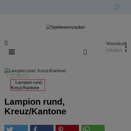


Warenkorb

0
Artikel

Umschalten
☰
der
Navigation
nicht lagernd
Lampion rund,
Kreuz/Kantone