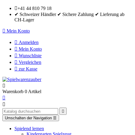

+41 44 810 79 18
✔ Schweizer Händler ✔ Sichere Zahlung ✔ Lieferung ab
CH-Lager

Mein Konto

Anmelden

Mein Konto

Wunschliste

Vergleichen

zur Kasse

Warenkorb
0
Artikel



Umschalten der Navigation
☰
Spielend lernen
Kindergarten Spielzeug