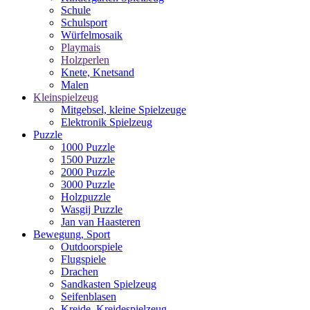
Schule
Schulsport
Würfelmosaik
Playmais
Holzperlen
Knete, Knetsand
Malen
Kleinspielzeug
Mitgebsel, kleine Spielzeuge
Elektronik Spielzeug
Puzzle
1000 Puzzle
1500 Puzzle
2000 Puzzle
3000 Puzzle
Holzpuzzle
Wasgij Puzzle
Jan van Haasteren
Bewegung, Sport
Outdoorspiele
Flugspiele
Drachen
Sandkasten Spielzeug
Seifenblasen
Kreide, Kreidespielzeug