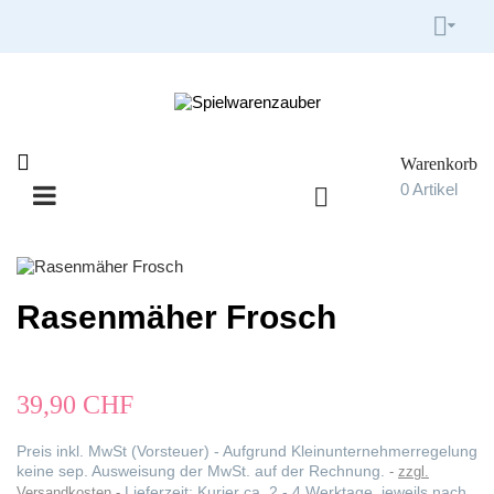


Warenkorb

0
Artikel

Umschalten
☰
der
Navigation
Rasenmäher Frosch
39,90 CHF
Preis inkl. MwSt (Vorsteuer) - Aufgrund Kleinunternehmerregelung
keine sep. Ausweisung der MwSt. auf der Rechnung.
zzgl.
Lieferzeit: Kurier ca. 2 - 4 Werktage, jeweils nach
Versandkosten