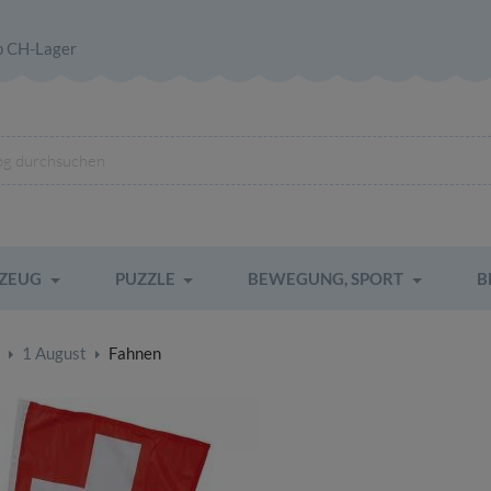
b CH-Lager
LZEUG
PUZZLE
BEWEGUNG, SPORT
B
1 August
Fahnen