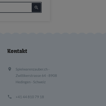

Kontakt

Spielwarenzauber.ch -
Zwillikerstrasse 64 - 8908
Hedingen - Schweiz

+41 44 810 79 18