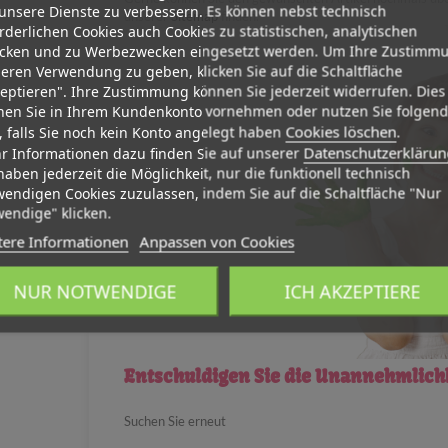
unsere Dienste zu verbessern. Es können nebst technisch
unserer
Sitemap
finden.
rderlichen Cookies auch Cookies zu statistischen, analytischen
cken und zu Werbezwecken eingesetzt werden. Um Ihre Zustimm
eren Verwendung zu geben, klicken Sie auf die Schaltfläche
eptieren". Ihre Zustimmung können Sie jederzeit widerrufen. Dies
nen Sie in Ihrem Kundenkonto vornehmen oder nutzen Sie folgen
Cookies löschen
, falls Sie noch kein Konto angelegt haben
.
Datenschutzerklärun
r Informationen dazu finden Sie auf unserer
haben jederzeit die Möglichkeit, nur die funktionell technisch
endigen Cookies zuzulassen, indem Sie auf die Schaltfläche "Nur
wendige" klicken.
tere Informationen
Anpassen von Cookies
NUR NOTWENDIGE
ICH AKZEPTIERE
Entschuldigen Sie die Unannehmlich
Suchen Sie erneut