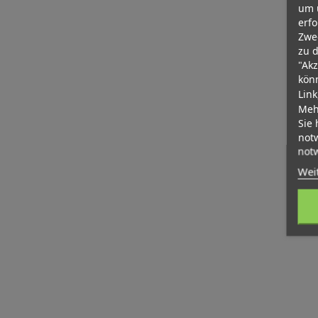
um 
erfo
Zwe
zu d
"Akz
kön
Link
Meh
Sie 
notw
not
Wei