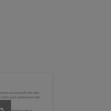
önnte ausverkauft sein oder
ie Seite auch umbenannt oder
rn,
 die Suchleiste oder in