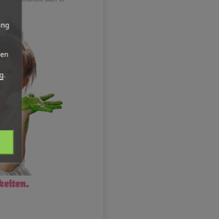
ung
den
g
.
keiten.