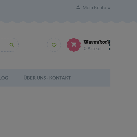

Mein Konto
Warenkorb



0
Artikel
LOG
ÜBER UNS - KONTAKT