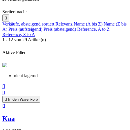
Sortiert nach:

Verkäufe, absteigend sortiert
Relevanz
Name (A bis Z)
Name (Z bis
A)
Preis (aufsteigend)
Preis (absteigend)
Reference, A to Z
Reference, Z to A
1 - 12 von 29 Artikel(n)
Aktive Filter
nicht lagernd



In den Warenkorb

Kaa