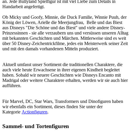
an. Jede Bullyland Spielfigur ist mit viel Liebe zum Details in
Handarbeit angefertigt.
Ob Micky und Goofy, Minnie, die Duck Familie, Winnie Puuh, der
König der Löwen, Arielle die Meerjungfrau, Belle und das Biest
aus Disneys "Die Schöne und das Biest" und viele andere Disney-
Prinzessinnen - sie alle verzaubern uns und versüssen unseren Alltag
mit bekannten Geschichten und Märchen. Mittlerweise sind es weit
über 50 Disney-Zeichentrickfilme, jedes ein Meisterwerk seiner Zeit
und mit den damals vorhandenen Mitteln produziert.
Aktuell umfasst unser Sortiment die traditionellen Charaktere, die
auch viele heute Erwachsene in ihrer eigenen Kindheit begleitet
haben. Sobald wir neuere Geschichten wie Disneys Encanto mit
Madrigal oder weitere Charaktere erhalten, werden wir sie auch hier
aufführen.
Für Marvel, DC, Star Wars, Transformers und Dinofiguren haben
wir ebenfalls ein Sortiment, dieses finden Sie unter der
Kategorie
Actionfiguren
.
Sammel- und Tortenfiguren