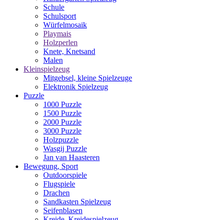
Schule
Schulsport
Würfelmosaik
Playmais
Holzperlen
Knete, Knetsand
Malen
Kleinspielzeug
Mitgebsel, kleine Spielzeuge
Elektronik Spielzeug
Puzzle
1000 Puzzle
1500 Puzzle
2000 Puzzle
3000 Puzzle
Holzpuzzle
Wasgij Puzzle
Jan van Haasteren
Bewegung, Sport
Outdoorspiele
Flugspiele
Drachen
Sandkasten Spielzeug
Seifenblasen
Kreide, Kreidespielzeug