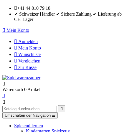

+41 44 810 79 18
✔ Schweizer Händler ✔ Sichere Zahlung ✔ Lieferung ab
CH-Lager

Mein Konto

Anmelden

Mein Konto

Wunschliste

Vergleichen

zur Kasse

Warenkorb
0
Artikel



Umschalten der Navigation
☰
Spielend lernen
Kindergarten Spielzeug