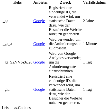
Keks
Anbieter
Zweck
Verfallsdatum
Registriert eine
eindeutige ID, die
verwendet wird, um
_ga
Google
statistische Daten
2 Jahre
dazu, wie der
Besucher die Website
nutzt, zu generieren.
Wird verwendet, um
_ga_#
Google
die Anforderungsrate
1 Minute
zu drosseln.
Wird von Google
Analytics verwendet,
_ga_SZVV6Z6J28
Google
um die
1 Tag
Anforderungsrate
einzuschränken
Registriert eine
eindeutige ID, die
verwendet wird, um
_gid
Google
statistische Daten
1 Tag
dazu, wie der
Besucher die Website
nutzt, zu generieren.
Leistungs-Cookies