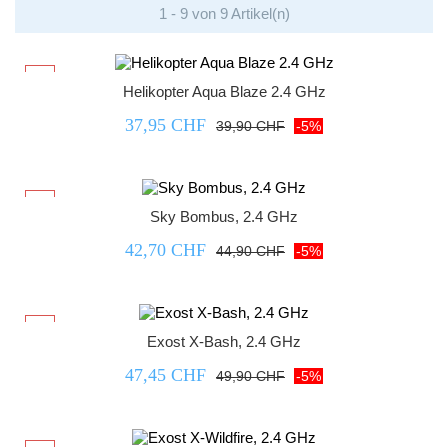
1 - 9 von 9 Artikel(n)



-5%
Helikopter Aqua Blaze 2.4 GHz
37,95 CHF
39,90 CHF
-5%



-5%
Sky Bombus, 2.4 GHz
42,70 CHF
44,90 CHF
-5%



-5%
Exost X-Bash, 2.4 GHz
47,45 CHF
49,90 CHF
-5%


