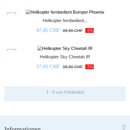



-5%
Helikopter fernbedient...
47,45 CHF
49,90 CHF
-5%



-5%
Helikopter Sky Cheetah IR
37,95 CHF
39,90 CHF
-5%
1 - 9 von 9 Artikel(n)


Informationen