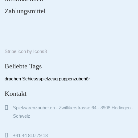
Zahlungsmittel
Stripe
icon by
Icons8
Beliebte Tags
drachen
Schiessspielzeug
puppenzubehör
Kontakt

Spielwarenzauber.ch - Zwillikerstrasse 64 - 8908 Hedingen -
Schweiz

+41 44 810 79 18