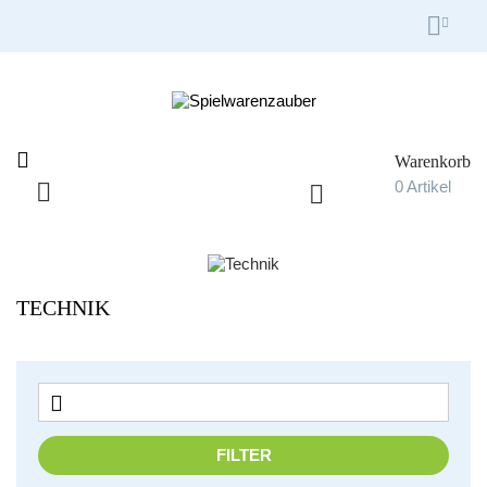


Warenkorb

0
Artikel

Umschalten
☰
der
Navigation
TECHNIK

FILTER