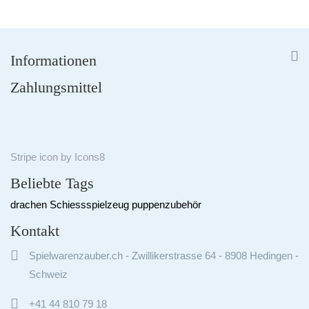


Informationen
Zahlungsmittel
Stripe
icon by
Icons8
Beliebte Tags
drachen
Schiessspielzeug
puppenzubehör
Kontakt

Spielwarenzauber.ch - Zwillikerstrasse 64 - 8908 Hedingen -
Schweiz

+41 44 810 79 18