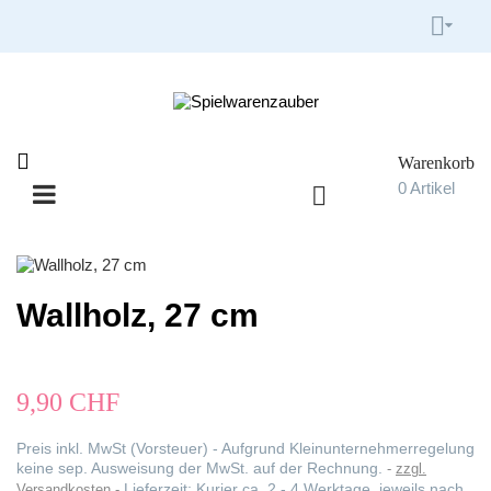


Warenkorb

0
Artikel

Umschalten
☰
der
Navigation
Wallholz, 27 cm
9,90 CHF
Preis inkl. MwSt (Vorsteuer) - Aufgrund Kleinunternehmerregelung
keine sep. Ausweisung der MwSt. auf der Rechnung.
zzgl.
Lieferzeit: Kurier ca. 2 - 4 Werktage, jeweils nach
Versandkosten