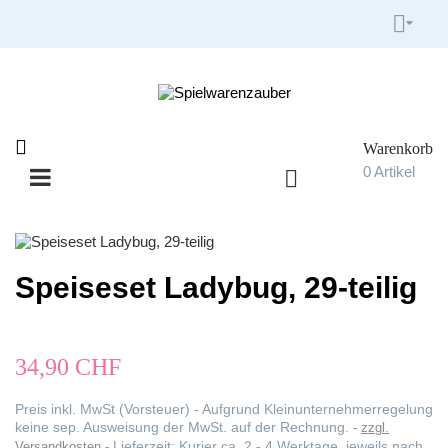


Warenkorb

0
Artikel

Umschalten
☰
der
Navigation
Speiseset Ladybug, 29-teilig
34,90 CHF
Preis inkl. MwSt (Vorsteuer) - Aufgrund Kleinunternehmerregelung
keine sep. Ausweisung der MwSt. auf der Rechnung.
zzgl.
Lieferzeit: Kurier ca. 2 - 4 Werktage, jeweils nach
Versandkosten