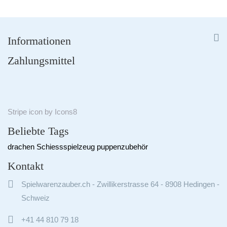


Informationen
Zahlungsmittel
Stripe
icon by
Icons8
Beliebte Tags
drachen
Schiessspielzeug
puppenzubehör
Kontakt

Spielwarenzauber.ch - Zwillikerstrasse 64 - 8908 Hedingen -
Schweiz

+41 44 810 79 18