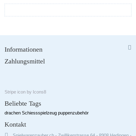


Informationen
Zahlungsmittel
Stripe
icon by
Icons8
Beliebte Tags
drachen
Schiessspielzeug
puppenzubehör
Kontakt

Spielwarenzauber.ch - Zwillikerstrasse 64 - 8908 Hedingen -