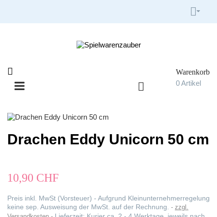


Warenkorb

0
Artikel

Umschalten
☰
der
Navigation
Drachen Eddy Unicorn 50 cm
10,90 CHF
Preis inkl. MwSt (Vorsteuer) - Aufgrund Kleinunternehmerregelung
keine sep. Ausweisung der MwSt. auf der Rechnung.
zzgl.
Lieferzeit: Kurier ca. 2 - 4 Werktage, jeweils nach
Versandkosten