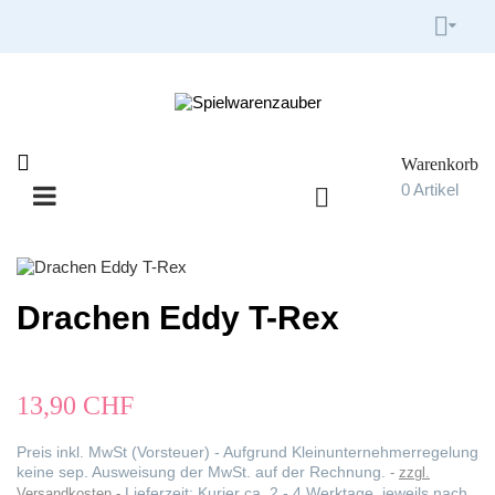


Warenkorb

0
Artikel

Umschalten
☰
der
Navigation
Drachen Eddy T-Rex
13,90 CHF
Preis inkl. MwSt (Vorsteuer) - Aufgrund Kleinunternehmerregelung
keine sep. Ausweisung der MwSt. auf der Rechnung.
zzgl.
Lieferzeit: Kurier ca. 2 - 4 Werktage, jeweils nach
Versandkosten