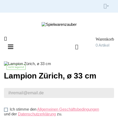


Warenkorb

0
Artikel

Umschalten
☰
der
Navigation
nicht lagernd
Lampion Zürich, ø 33 cm
Ich stimme den
Allgemeinen Geschäftsbedingungen
und der
Datenschutzerklärung
zu.