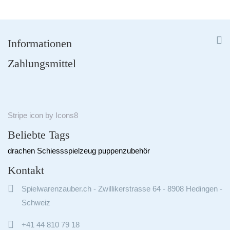


Informationen
Zahlungsmittel
Stripe
icon by
Icons8
Beliebte Tags
drachen
Schiessspielzeug
puppenzubehör
Kontakt

Spielwarenzauber.ch - Zwillikerstrasse 64 - 8908 Hedingen -
Schweiz

+41 44 810 79 18