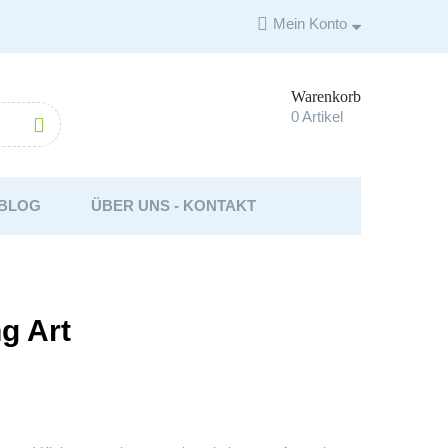

Mein Konto
Warenkorb

0
Artikel

BLOG
ÜBER UNS - KONTAKT
ng Art