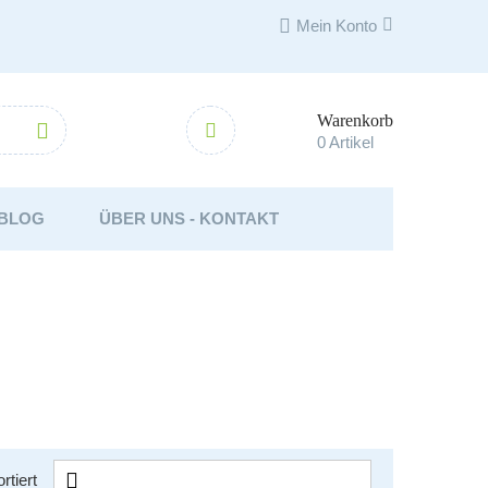

Mein Konto
Warenkorb



0
Artikel
BLOG
ÜBER UNS - KONTAKT

rtiert