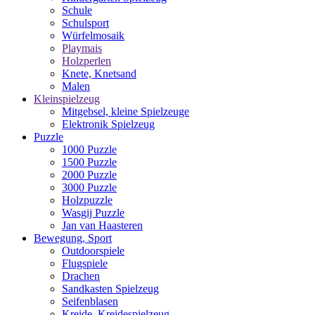
Schule
Schulsport
Würfelmosaik
Playmais
Holzperlen
Knete, Knetsand
Malen
Kleinspielzeug
Mitgebsel, kleine Spielzeuge
Elektronik Spielzeug
Puzzle
1000 Puzzle
1500 Puzzle
2000 Puzzle
3000 Puzzle
Holzpuzzle
Wasgij Puzzle
Jan van Haasteren
Bewegung, Sport
Outdoorspiele
Flugspiele
Drachen
Sandkasten Spielzeug
Seifenblasen
Kreide, Kreidespielzeug