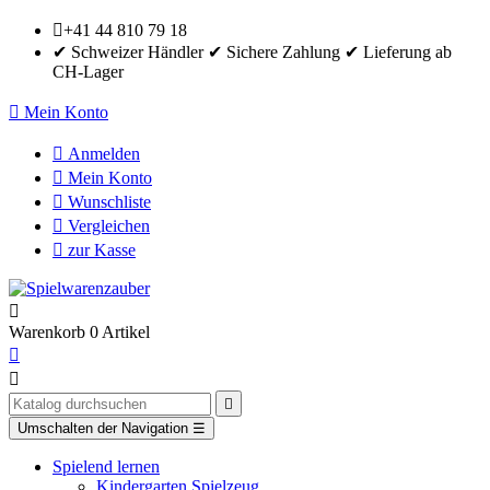

+41 44 810 79 18
✔ Schweizer Händler ✔ Sichere Zahlung ✔ Lieferung ab
CH-Lager

Mein Konto

Anmelden

Mein Konto

Wunschliste

Vergleichen

zur Kasse

Warenkorb
0
Artikel



Umschalten der Navigation
☰
Spielend lernen
Kindergarten Spielzeug